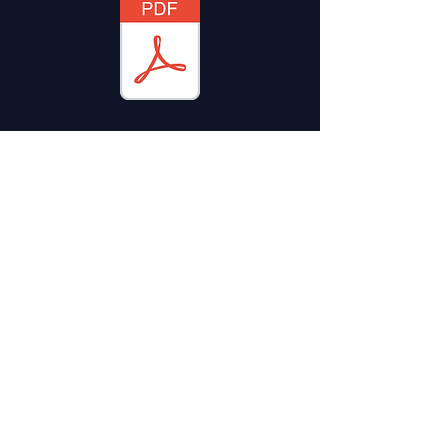
Asignaciones
Permanentes
2024
RTE
OFICINA:
Calle 99 # 7A - 77 Of. 605
Edificio Advance
Bogotá, Colombia
Celular:
+57 302 2352443
Correo:
info@fundacioncea.com